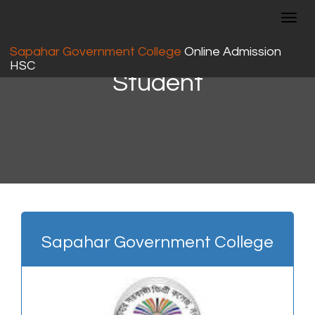
Toggl
navig
Online Admission
For HSC
Sapahar Government College
Online Admission
HSC
Student
Sapahar Government College