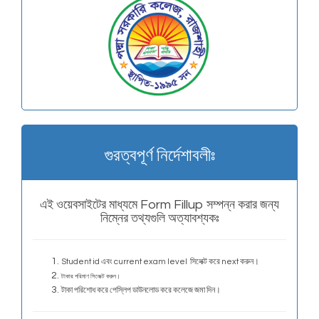
গুরত্বপূর্ণ নির্দেশাবলীঃ
এই ওয়েবসাইটের মাধ্যমে Form Fillup সম্পন্ন করার জন্য
নিম্নের তথ্যগুলি অত্যাবশ্যকঃ
Student id এবং current exam level সিলেক্ট করে next করুন।
টাকার পরিমাণ সিলেক্ট করুন।
টাকা পরিশোধ করে পেস্লিপ ডাউনলোড করে কলেজে জমা দিন।