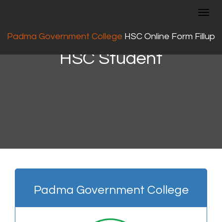
Toggl
navig
Online Form Fillup
For
Padma Government College
HSC Online Form Fillup
HSC Student
Padma Government College